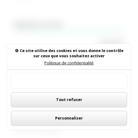
Rechercher sur le site
Ce site utilise des cookies et vous donne le contrôle
sur ceux que vous souhaitez activer
Politique de confidentialité
Institut de Beauté
16/05/2026
|
Animations dans la commune
Tout accepter
Panneau de gestion des cookies
LES MENUS DE LA CANTINE
Tout refuser
06/05/2026
|
Informations municipales
Personnaliser
Demandez le programme !
30/08/2022
|
Médiathèque