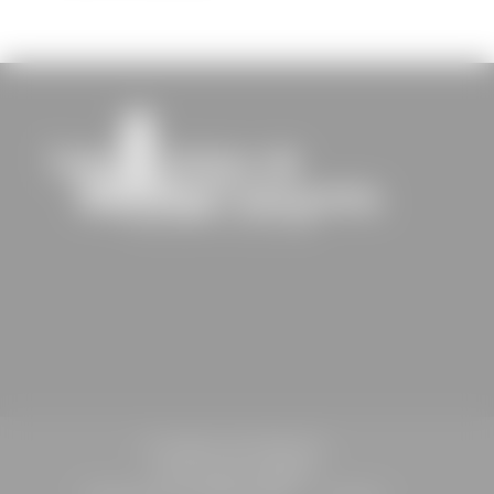
St-Sulpice-de-Faleyrens
Informations légales