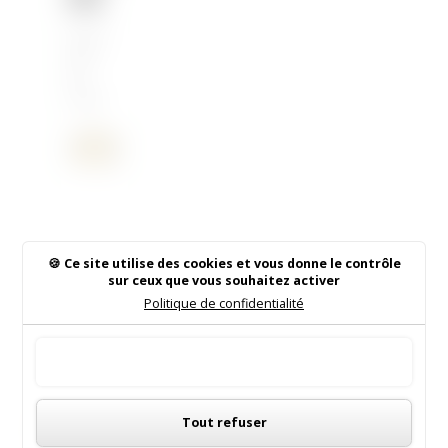
18 Juin
2026
|
Non
classé
Ce site utilise des cookies et vous donne le contrôle
Rechercher sur le site
sur ceux que vous souhaitez activer
Politique de confidentialité
Tout accepter
Panneau de gestion des cookies
Institut de Beauté
Tout refuser
16/05/2026
|
Animations dans la commune