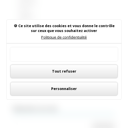
électoral
es est
obligato
ire.
Ce site utilise des cookies et vous donne le contrôle
L’inscrip
sur ceux que vous souhaitez activer
tion est
Politique de confidentialité
automa
tique
Tout accepter
pour les
jeunes
Panneau de gestion des cookies
de 18
Tout refuser
ans. En...
Personnaliser
Rechercher sur le site