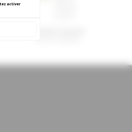
06/05/2026
|
tez activer
Informations
municipales
 accepter
Demandez le programme !
30/08/2022
|
Médiathèque