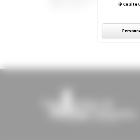
veuillez trouver les...
Ce site 
Personna