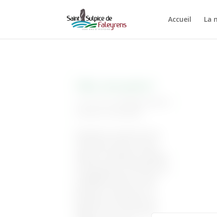
Accueil
La 
Videz votre grenier !
13 Août 2014
|
Animations dans la
commune
,
Associations
Dimanche 24 août 2014, le
comité des Fêtes de Saint
Sulpice de Faleyrens organise
un vide-grenier. N’hésitez pas
à déballler greniers, caves,
placards et armoires et à
participer à l’animation du
village ! Pour vous inscrire,