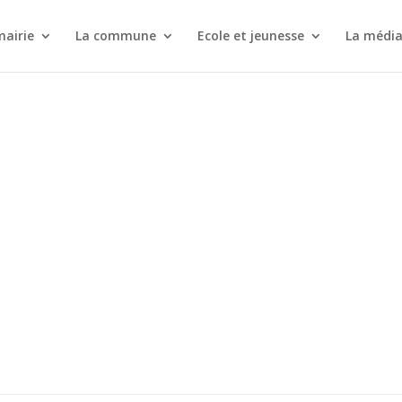
mairie
La commune
Ecole et jeunesse
La médi