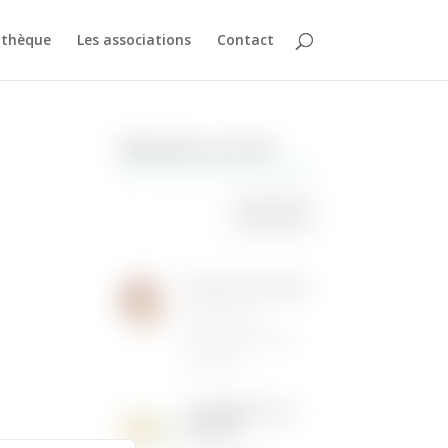
athèque
Les associations
Contact
Rechercher sur le site
Institut de Beauté
16/05/2026
|
Animations dans la
commune
LES MENUS DE LA
CANTINE