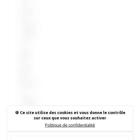
on
urbanis
me
toute la
journée
… Où
l’on
parle
lois,
avap,
plu,
grenelle
et
zones
naturelle
s..
Ce site utilise des cookies et vous donne le contrôle
sur ceux que vous souhaitez activer
Politique de confidentialité