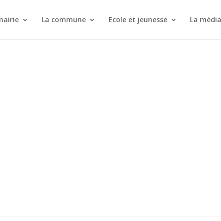
mairie
La commune
Ecole et jeunesse
La médi