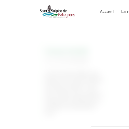
Accueil
La 
Concours de pêche
10 Avr 2015
|
Associations
L’ACCA de Saint Sulpice vous
propose un concours de pêche
à la truite le samedi 11 avril
2015. Rendez-vous sur place à
l’étang Cassin à 8h00 pour les
inscriptions. Bonne pêche à
tous !