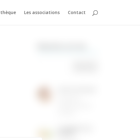
athèque
Les associations
Contact
Rechercher sur le site
Institut de Beauté
16/05/2026
|
Animations dans la
commune
LES MENUS DE LA
CANTINE