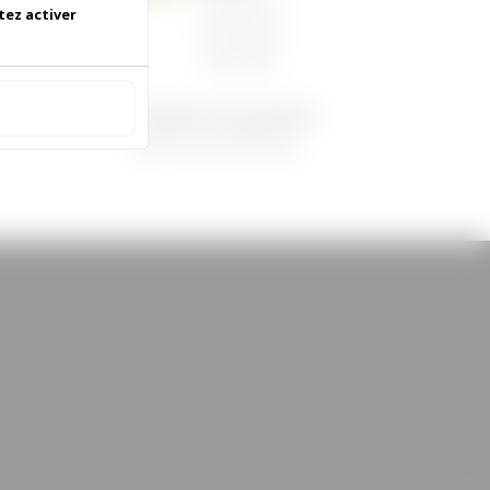
06/05/2026
|
tez activer
Informations
municipales
 accepter
Demandez le programme !
30/08/2022
|
Médiathèque