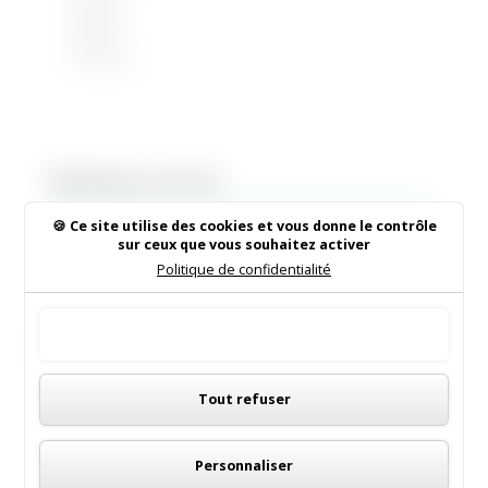
Gala de
Danse
Ad Astra
Rechercher sur le site
Ce site utilise des cookies et vous donne le contrôle
sur ceux que vous souhaitez activer
Politique de confidentialité
Institut de Beauté
Tout accepter
16/05/2026
|
Animations dans la commune
Panneau de gestion des cookies
Tout refuser
LES MENUS DE LA CANTINE
06/05/2026
|
Informations municipales
Personnaliser