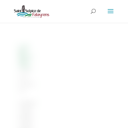
Gala
de
Danse
Ad
Astra
14 Juin
2014
|
Associati
ons
Vendredi
13 juin
Samedi
14 juin