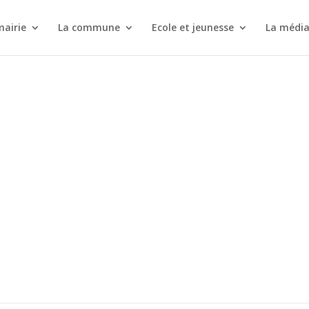
mairie
La commune
Ecole et jeunesse
La médi