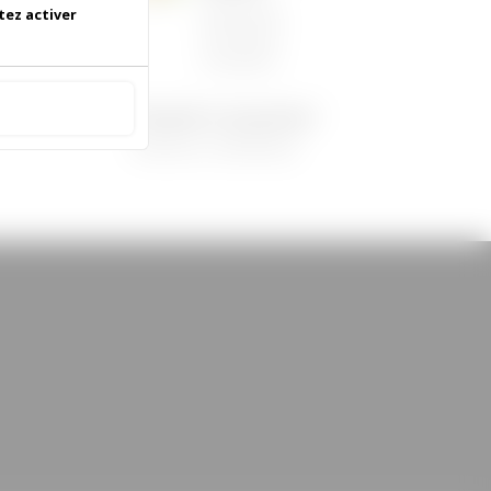
06/05/2026
|
tez activer
Informations
municipales
 accepter
Demandez le programme !
30/08/2022
|
Médiathèque