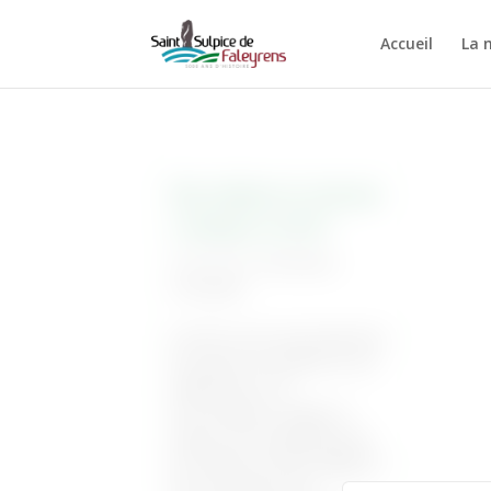
Accueil
La 
Nos enfants ne vont pas
s’ennuyer cet été !
28 Mai 2015
|
Informations
municipales
Cet été, nous vous proposons
d’occuper vos enfants et vos
adolescents ! De
très nombreux stages et
séjours sont organisés pour
les enfants de notre village et
des communes de la