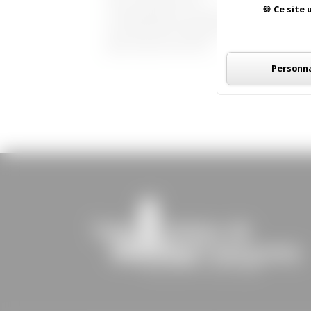
Ce site 
communauté de Communes
du Grand Saint-Emilionnais. En
plus, les prix sont très...
Personna