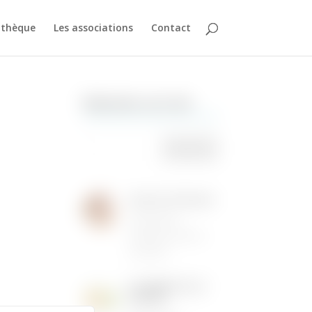
athèque
Les associations
Contact
Rechercher sur le site
Institut de Beauté
16/05/2026
|
Animations dans la
commune
LES MENUS DE LA
CANTINE