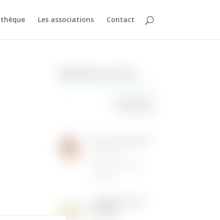
athèque
Les associations
Contact
Rechercher sur le site
Institut de Beauté
16/05/2026
|
Animations dans la
commune
LES MENUS DE LA
CANTINE