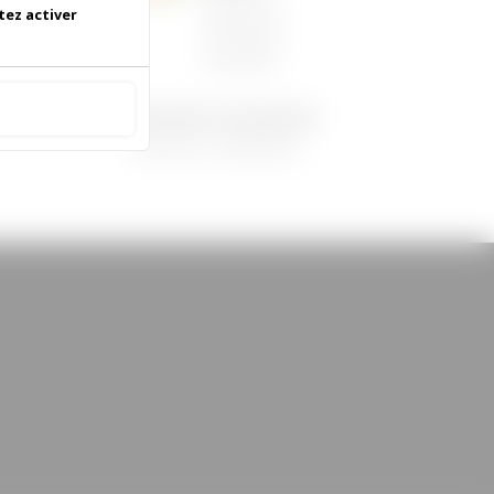
06/05/2026
|
tez activer
Informations
municipales
 accepter
Demandez le programme !
30/08/2022
|
Médiathèque