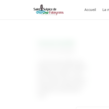
Accueil
La 
Concours de pêche
10 Avr 2015
|
Associations
L’ACCA de Saint Sulpice vous
propose un concours de pêche
à la truite le samedi 11 avril
2015. Rendez-vous sur place à
l’étang Cassin à 8h00 pour les
inscriptions. Bonne pêche à
tous !