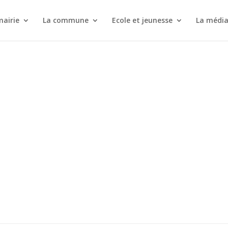
mairie
La commune
Ecole et jeunesse
La médi