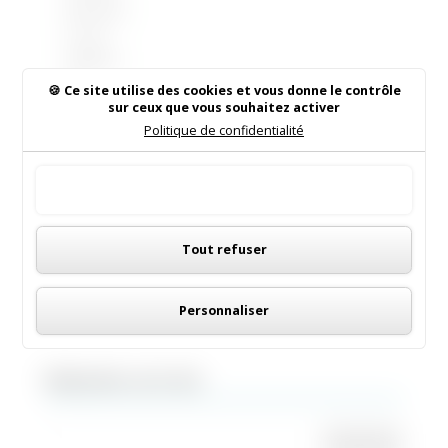
électoral
es est
obligato
ire.
Ce site utilise des cookies et vous donne le contrôle
L’inscrip
sur ceux que vous souhaitez activer
tion est
Politique de confidentialité
automa
tique
Tout accepter
pour les
jeunes
Panneau de gestion des cookies
de 18
Tout refuser
ans. En...
Personnaliser
Rechercher sur le site