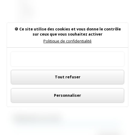
de
cliquer
ici pour
le
trouver
Ce site utilise des cookies et vous donne le contrôle
sur ceux que vous souhaitez activer
en
Politique de confidentialité
version
électroni
que
Tout accepter
: bulletin
Panneau de gestion des cookies
municip
al n°76
Tout refuser
Saint...
Personnaliser
Rechercher sur le site