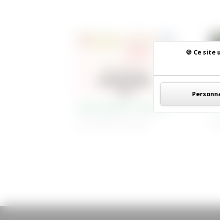
Ce site 
Personna
Gymnastique volontaire
A
18 Juin 2026
| Non classé
18 