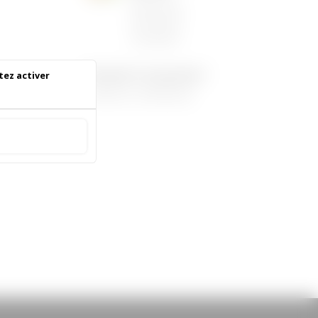
06/05/2026
|
Informations
municipales
Demandez le programme !
tez activer
30/08/2022
|
Médiathèque
 accepter