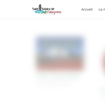
Accueil
La 
Tennis Club du Menhir
18 Juin 2026
| Non classé
Sa
18 