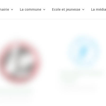
mairie
La commune
Ecole et jeunesse
La médi
Saint Sulpice Jeunesse
Football
18 Juin 2026
| Non classé
nda Boxing Club
Juin 2026
| Non classé