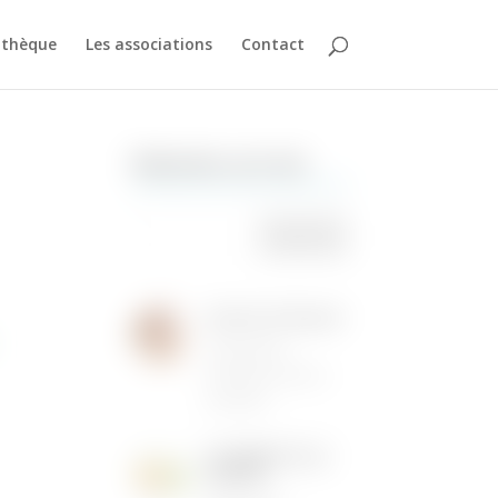
athèque
Les associations
Contact
Rechercher sur le site
Institut de Beauté
16/05/2026
|
Animations dans la
commune
LES MENUS DE LA
CANTINE