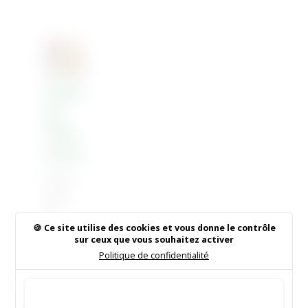
Atelier
des
Petits
Loisirs
18 Juin
2026
|
Non
classé
Ce site utilise des cookies et vous donne le contrôle
sur ceux que vous souhaitez activer
Politique de confidentialité
Rechercher sur le site
Tout accepter