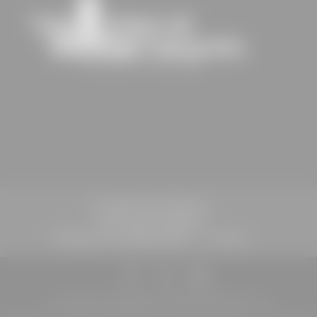
St-Sulpice-de-Faleyrens
Informations légales
Politique de confidentialité
Contact
Conception
StudioXine Communication
2018