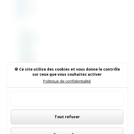
éral
0
de
Sain
Gaull
t
e
Sulpi
ce
Email :
de
boucheri
Fale
e-des-
yren
vignoble
s
s@oran
Télépho
ge.fr
Ce site utilise des cookies et vous donne le contrôle
ne : 05
sur ceux que vous souhaitez activer
57 24 75
Politique de confidentialité
12
Page
Tout accepter
Faceboo
Panneau de gestion des cookies
k
Tout refuser
Rechercher sur le site