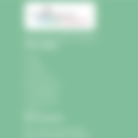
Mairie de Saint-Sulpice-de-Faleyrens
Liens rapides
Accueil
La mairie
La commune
École et Jeunesse
La médiathèque
Les associations
Contact
Nous contacter
9 avenue Charle de Gaulle
33330 Saint-Sulpice-de-Faleyrens