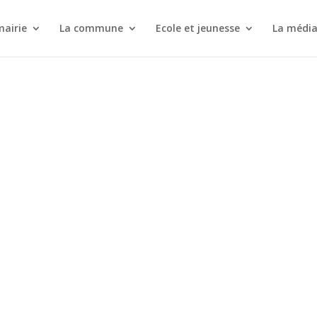
mairie
La commune
Ecole et jeunesse
La médi