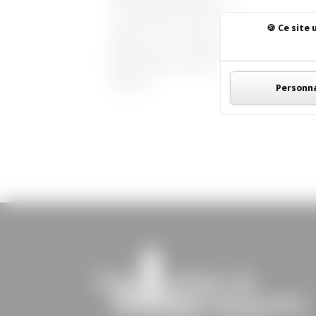
d’information gratuite sur : *
Les risques liés aux fortes
Ce site 
chaleurs, * les conseils
pratiques pour se protéger, *
Alimentation et fortes
chaleurs...
Personna