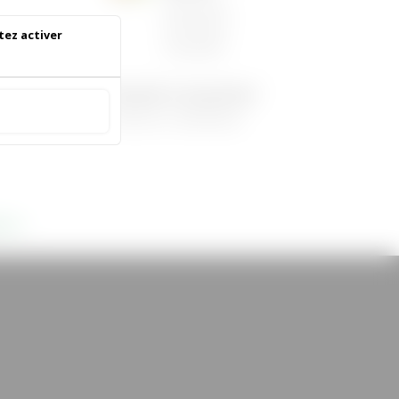
06/05/2026
|
Informations
tez activer
municipales
Demandez le programme !
 accepter
30/08/2022
|
Médiathèque
tes »