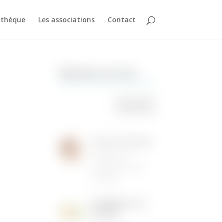
athèque
Les associations
Contact
Rechercher sur le site
Institut de Beauté
16/05/2026
|
Animations dans la
commune
LES MENUS DE LA
CANTINE