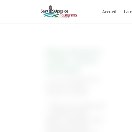
Accueil
La 
Réunion information le
15 juillet : canicule et
fortes chaleurs
4 Juil 2014
|
Animations dans la
commune
,
Associations
,
Informations municipales
Préservez votre capital santé
! « Canicules et fortes
chaleurs, comprendre et agir »
Assistez à une réunion