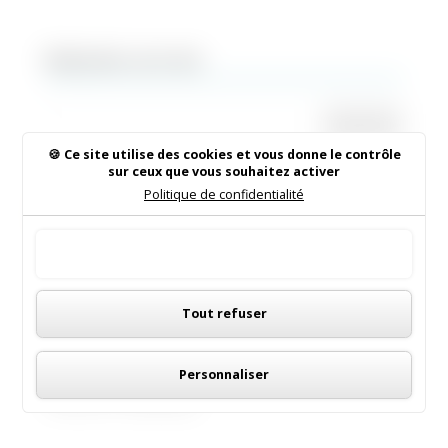
Rechercher sur le site
Ce site utilise des cookies et vous donne le contrôle
sur ceux que vous souhaitez activer
Institut de Beauté
Politique de confidentialité
16/05/2026
|
Animations dans la commune
Tout accepter
LES MENUS DE LA CANTINE
Panneau de gestion des cookies
Tout refuser
06/05/2026
|
Informations municipales
Demandez le programme !
Personnaliser
30/08/2022
|
Médiathèque