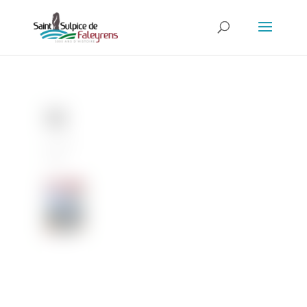
93
22 Juin
2026