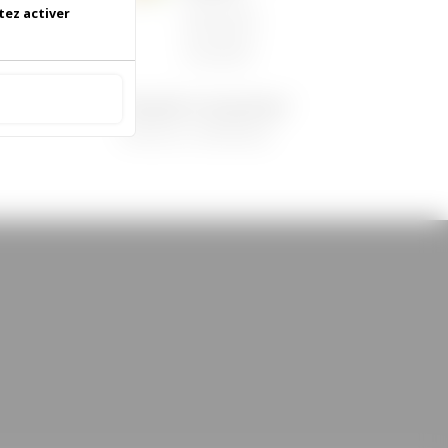
06/05/2026
|
tez activer
Informations
municipales
 accepter
Demandez le programme !
30/08/2022
|
Médiathèque