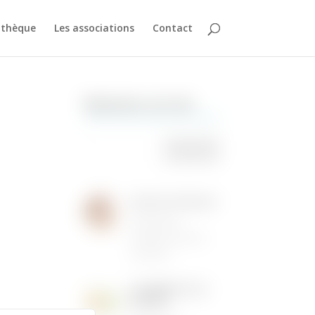
athèque
Les associations
Contact
Rechercher sur le site
Institut de Beauté
16/05/2026
|
Animations dans la
commune
LES MENUS DE LA
CANTINE