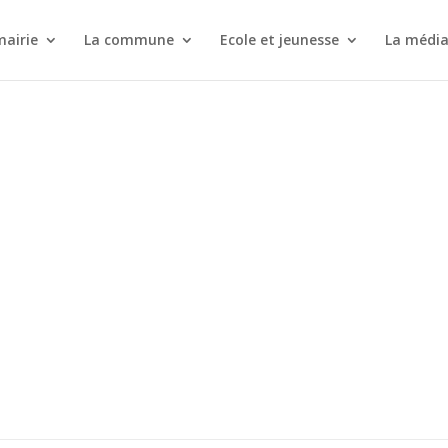
mairie
La commune
Ecole et jeunesse
La médi