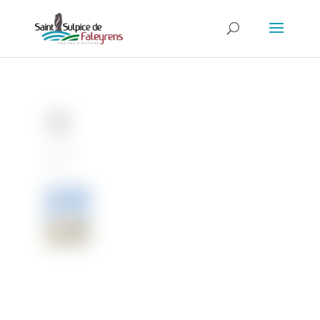
79
22 Juin
2026