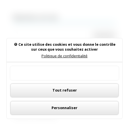
Rechercher sur le site
Ce site utilise des cookies et vous donne le contrôle
sur ceux que vous souhaitez activer
Institut de Beauté
Politique de confidentialité
16/05/2026
|
Animations dans la commune
Tout accepter
LES MENUS DE LA CANTINE
Panneau de gestion des cookies
Tout refuser
06/05/2026
|
Informations municipales
Demandez le programme !
Personnaliser
30/08/2022
|
Médiathèque