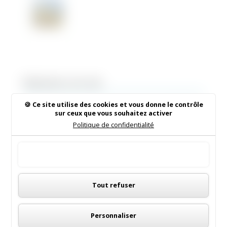
Rechercher sur le site
Ce site utilise des cookies et vous donne le contrôle
sur ceux que vous souhaitez activer
Politique de confidentialité
Institut de Beauté
Tout accepter
16/05/2026
|
Animations dans la commune
Panneau de gestion des cookies
Tout refuser
LES MENUS DE LA CANTINE
06/05/2026
|
Informations municipales
Personnaliser