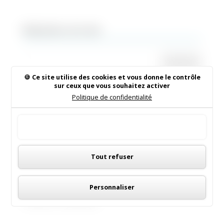
Rechercher sur le site
Ce site utilise des cookies et vous donne le contrôle
sur ceux que vous souhaitez activer
Institut de Beauté
Politique de confidentialité
16/05/2026
|
Animations dans la commune
Tout accepter
LES MENUS DE LA CANTINE
Panneau de gestion des cookies
Tout refuser
06/05/2026
|
Informations municipales
Demandez le programme !
Personnaliser
30/08/2022
|
Médiathèque