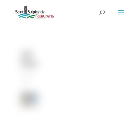
Joli
Eden
19 Juin
2026