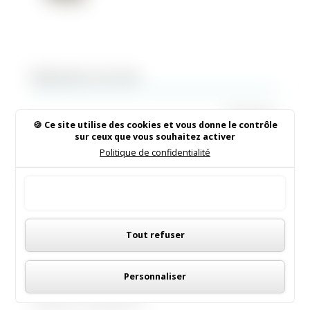
Rechercher sur le site
Ce site utilise des cookies et vous donne le contrôle
sur ceux que vous souhaitez activer
Politique de confidentialité
Institut de Beauté
16/05/2026
|
Animations dans la commune
Tout accepter
Panneau de gestion des cookies
LES MENUS DE LA CANTINE
Tout refuser
06/05/2026
|
Informations municipales
Personnaliser
Demandez le programme !