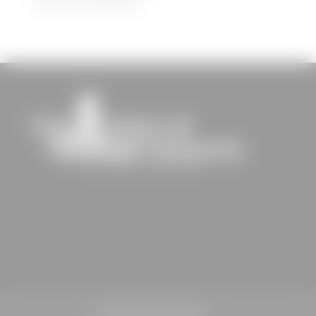
30/08/2022
|
Médiathèque
St-Sulpice-de-Faleyrens