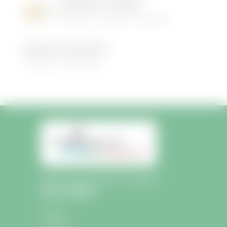
LES MENUS DE LA CANTINE
06/05/2026
|
Informations municipales
Demandez le programme !
30/08/2022
|
Médiathèque
Mairie de Saint-Sulpice-de-Faleyrens
Liens rapides
Accueil
La mairie