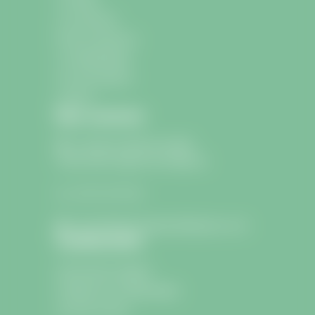
La commune
École et Jeunesse
La médiathèque
Les associations
Contact
Nous contacter
9 avenue Charle de Gaulle
33330 Saint-Sulpice-de-Faleyrens
05 57 24 75 26
lamairie@saintsulpicedefaleyrens.com
Confidentialité
Informations légales
Politique de confidentialité
Icons by Icons8