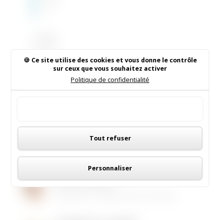
Sain
t
Sulpi
ce
Télépho
de
ne : 06
Fale
73 14 04
Ce site utilise des cookies et vous donne le contrôle
yren
sur ceux que vous souhaitez activer
94 / 06
s
Politique de confidentialité
31 05 61
30
Tout accepter
Rechercher sur le site
Panneau de gestion des cookies
Tout refuser
Personnaliser
Institut de Beauté
16/05/2026
|
Animations dans la commune