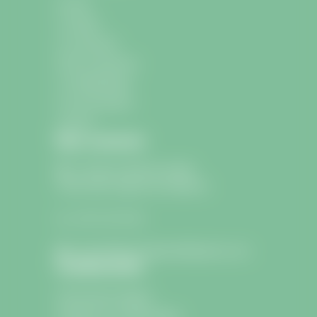
Accueil
La mairie
La commune
École et Jeunesse
La médiathèque
Les associations
Contact
Nous contacter
9 avenue Charle de Gaulle
33330 Saint-Sulpice-de-Faleyrens
05 57 24 75 26
lamairie@saintsulpicedefaleyrens.com
Confidentialité
Informations légales
Politique de confidentialité