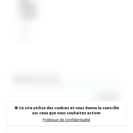
Muni
cipal
28 Jan
2026
|
2026
Rechercher sur le site
Ce site utilise des cookies et vous donne le contrôle
sur ceux que vous souhaitez activer
Institut de Beauté
Politique de confidentialité
16/05/2026
|
Animations dans la commune