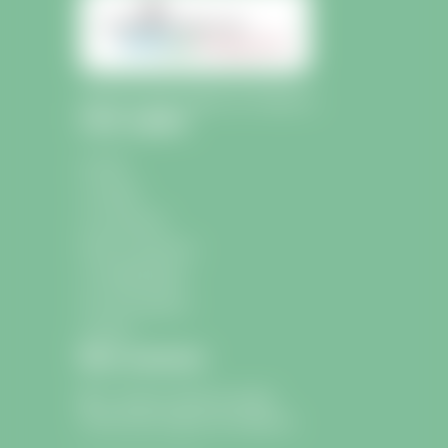
Mairie de Saint-Sulpice-de-Faleyrens
Liens rapides
Accueil
La mairie
La commune
École et Jeunesse
La médiathèque
Les associations
Contact
Nous contacter
9 avenue Charle de Gaulle
33330 Saint-Sulpice-de-Faleyrens