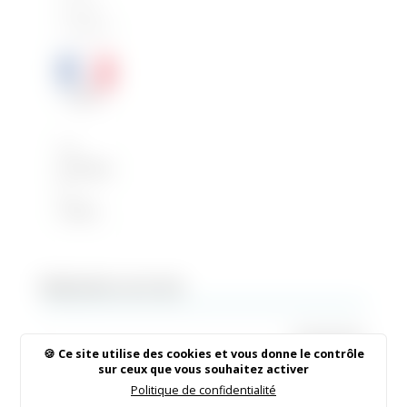
Conseil
municipal
La
prochain
e
réunion
ordinaire
du
Conseil
Rechercher sur le site
Municip
al se
tiendra
Ce site utilise des cookies et vous donne le contrôle
le :
sur ceux que vous souhaitez activer
Mardi
Politique de confidentialité
15 mars