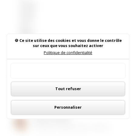
Commis
sion de
contrôle
des
Jeudi 17
listes
mars à
électoral
Ce site utilise des cookies et vous donne le contrôle
09h30 à
sur ceux que vous souhaitez activer
es
la Mairie
Politique de confidentialité
(
séance
de Saint
publiqu
Sulpice
e
) aura
Tout accepter
de
lieu le :
Rechercher sur le site
Faleyren
Panneau de gestion des cookies
s.
Tout refuser
Personnaliser
Institut de Beauté
16/05/2026
|
Animations dans la commune