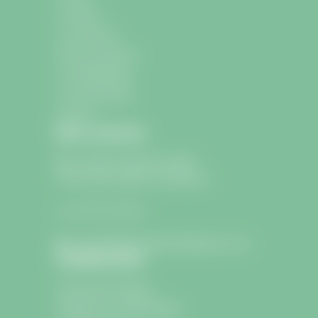
La mairie
La commune
École et Jeunesse
La médiathèque
Les associations
Contact
Nous contacter
9 avenue Charle de Gaulle
33330 Saint-Sulpice-de-Faleyrens
05 57 24 75 26
lamairie@saintsulpicedefaleyrens.com
Confidentialité
Informations légales
Politique de confidentialité