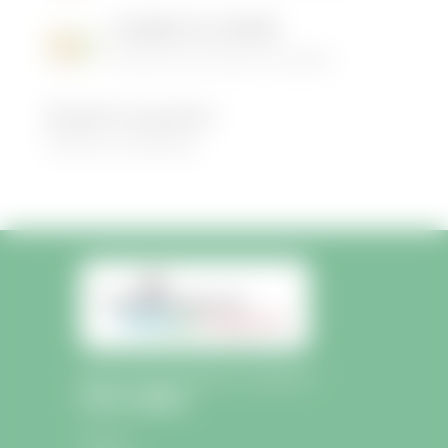
LES MENUS DE LA CANTINE
06/05/2026
|
Informations municipales
Demandez le programme !
30/08/2022
|
Médiathèque
Mairie de Saint-Sulpice-de-Faleyrens
Liens rapides
Accueil