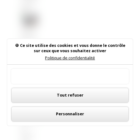
numéri
ques
Soirée
pyjama
!
Ce site utilise des cookies et vous donne le contrôle
sur ceux que vous souhaitez activer
Politique de confidentialité
Concert
Tout accepter
Lüeurs
Panneau de gestion des cookies
Tout refuser
Atelier
Personnaliser
d’écritu
re :
écrire