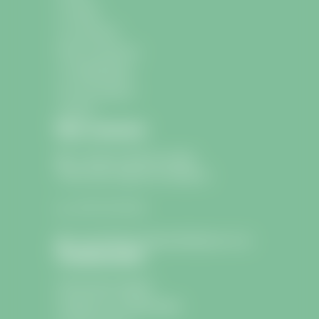
La mairie
La commune
École et Jeunesse
La médiathèque
Les associations
Contact
Nous contacter
9 avenue Charle de Gaulle
33330 Saint-Sulpice-de-Faleyrens
05 57 24 75 26
lamairie@saintsulpicedefaleyrens.com
Confidentialité
Informations légales
Politique de confidentialité