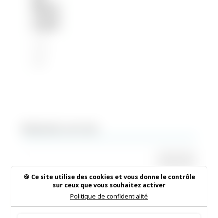
Muni
cipal
6 Déc
2021
|
2021
Rechercher sur le site
Ce site utilise des cookies et vous donne le contrôle
sur ceux que vous souhaitez activer
Institut de Beauté
Politique de confidentialité
16/05/2026
|
Animations dans la commune