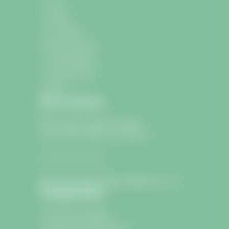
Accueil
La mairie
La commune
École et Jeunesse
La médiathèque
Les associations
Contact
Nous contacter
9 avenue Charle de Gaulle
33330 Saint-Sulpice-de-Faleyrens
05 57 24 75 26
lamairie@saintsulpicedefaleyrens.com
Confidentialité
Informations légales
Politique de confidentialité