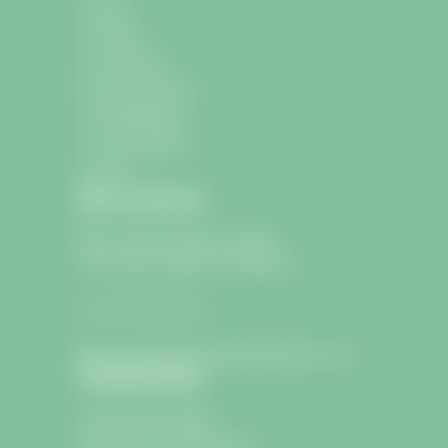
Accueil
La mairie
La commune
École et Jeunesse
La médiathèque
Les associations
Contact
Nous contacter
9 avenue Charle de Gaulle
33330 Saint-Sulpice-de-Faleyrens
05 57 24 75 26
lamairie@saintsulpicedefaleyrens.com
Confidentialité
Informations légales
Politique de confidentialité