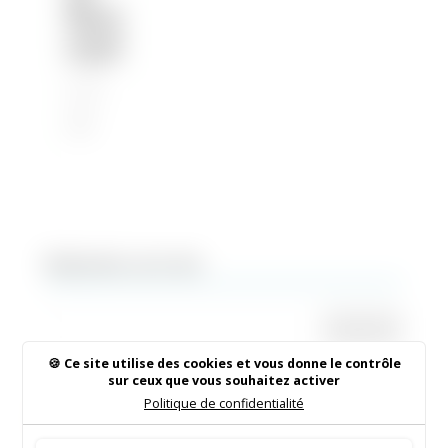
Muni
cipal
28 Sep
2021
|
2021
Rechercher sur le site
Ce site utilise des cookies et vous donne le contrôle
sur ceux que vous souhaitez activer
Institut de Beauté
Politique de confidentialité
16/05/2026
|
Animations dans la commune