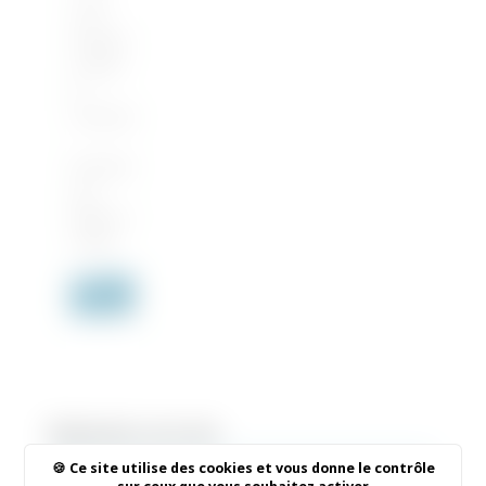
2021
|
Animatio
ns dans
la
commune
,
Associati
ons
,
Repas et
soirées
Rechercher sur le site
Ce site utilise des cookies et vous donne le contrôle