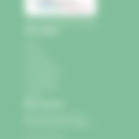
Mairie de Saint-Sulpice-de-Faleyrens
Liens rapides
Accueil
La mairie
La commune
École et Jeunesse
La médiathèque
Les associations
Contact
Nous contacter
9 avenue Charle de Gaulle
33330 Saint-Sulpice-de-Faleyrens
05 57 24 75 26