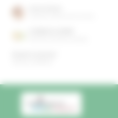
Institut de Beauté
16/05/2026
|
Animations dans la commune
LES MENUS DE LA CANTINE
06/05/2026
|
Informations municipales
Demandez le programme !
30/08/2022
|
Médiathèque