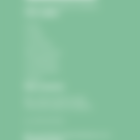
Mairie de Saint-Sulpice-de-Faleyrens
Liens rapides
Accueil
La mairie
La commune
École et Jeunesse
La médiathèque
Les associations
Contact
Nous contacter
9 avenue Charle de Gaulle
33330 Saint-Sulpice-de-Faleyrens
05 57 24 75 26
lamairie@saintsulpicedefaleyrens.com