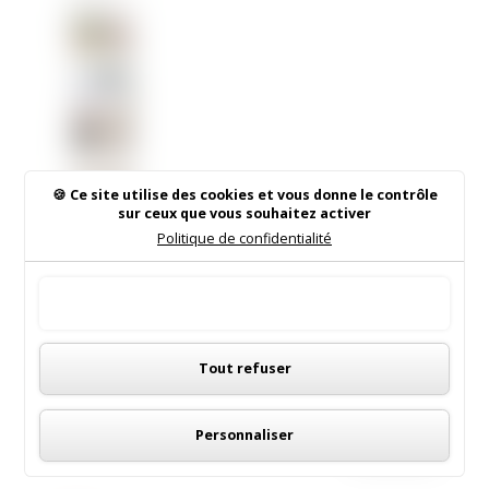
skate-
Park de
Saint
Sulpice
complèt
e les
équipem
ents de
Ce site utilise des cookies et vous donne le contrôle
la Plaine
sur ceux que vous souhaitez activer
des
Politique de confidentialité
Sports
et de la
Tout accepter
culture.
Ça va
Panneau de gestion des cookies
glisser
Rechercher sur le site
Tout refuser
cet été !
Personnaliser