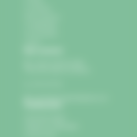
La commune
École et Jeunesse
La médiathèque
Les associations
Contact
Nous contacter
9 avenue Charle de Gaulle
33330 Saint-Sulpice-de-Faleyrens
05 57 24 75 26
lamairie@saintsulpicedefaleyrens.com
Confidentialité
Informations légales
Politique de confidentialité
Icons by Icons8