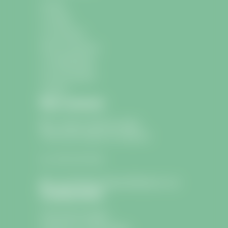
Accueil
La mairie
La commune
École et Jeunesse
La médiathèque
Les associations
Contact
Nous contacter
9 avenue Charle de Gaulle
33330 Saint-Sulpice-de-Faleyrens
05 57 24 75 26
lamairie@saintsulpicedefaleyrens.com
Confidentialité
Informations légales