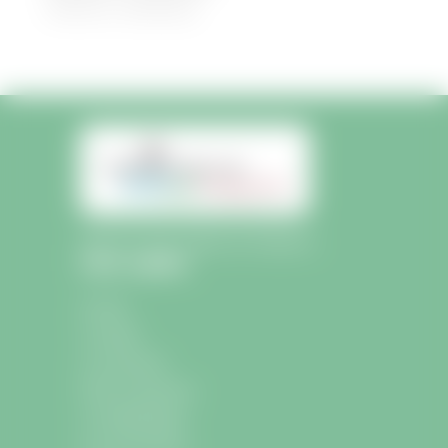
30/08/2022
|
Médiathèque
Mairie de Saint-Sulpice-de-Faleyrens
Liens rapides
Accueil
La mairie
La commune
École et Jeunesse
La médiathèque
Les associations