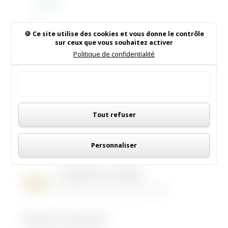
jointe :
Téléchar
de Saint
ger
Sulpice
de
Ce site utilise des cookies et vous donne le contrôle
sur ceux que vous souhaitez activer
Faleyren
Politique de confidentialité
s.
Rechercher sur le site
Tout accepter
Panneau de gestion des cookies
Tout refuser
Institut de Beauté
16/05/2026
|
Animations dans la commune
Personnaliser
LES MENUS DE LA CANTINE
06/05/2026
|
Informations municipales
Demandez le programme !