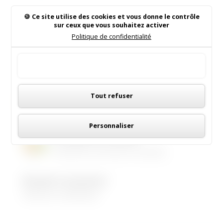
Faleyren
s.
Ce site utilise des cookies et vous donne le contrôle
Rechercher sur le site
sur ceux que vous souhaitez activer
Politique de confidentialité
Tout accepter
Panneau de gestion des cookies
Institut de Beauté
Tout refuser
16/05/2026
|
Animations dans la commune
Personnaliser
LES MENUS DE LA CANTINE
06/05/2026
|
Informations municipales
Demandez le programme !
30/08/2022
|
Médiathèque