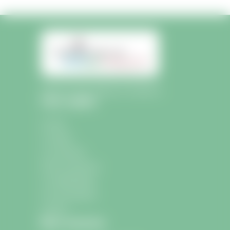
Mairie de Saint-Sulpice-de-Faleyrens
Liens rapides
Accueil
La mairie
La commune
École et Jeunesse
La médiathèque
Les associations
Contact
Nous contacter