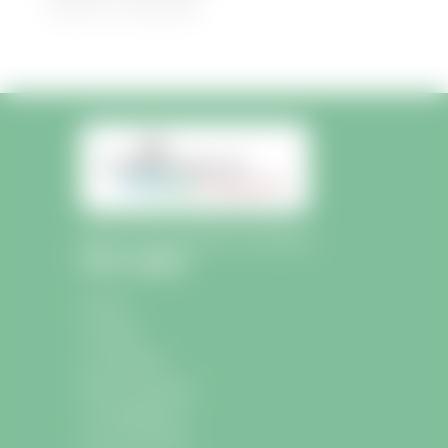
30/08/2022
|
Médiathèque
Mairie de Saint-Sulpice-de-Faleyrens
Liens rapides
Accueil
La mairie
La commune
École et Jeunesse
La médiathèque
Les associations