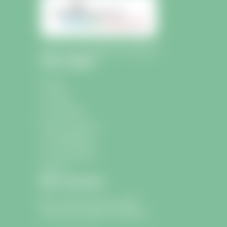
Mairie de Saint-Sulpice-de-Faleyrens
Liens rapides
Accueil
La mairie
La commune
École et Jeunesse
La médiathèque
Les associations
Contact
Nous contacter
9 avenue Charle de Gaulle
33330 Saint-Sulpice-de-Faleyrens