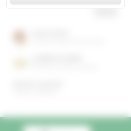
jours de
fêtes
avec
soirées
gourma
Institut de Beauté
ndes,
16/05/2026
|
Animations dans la commune
vide-
grenier
et feu
LES MENUS DE LA CANTINE
d’artifice
06/05/2026
|
Informations municipales
.
Demandez le programme !
30/08/2022
|
Médiathèque