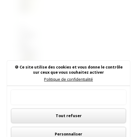
Le
Comité
des
fêtes de
Saint
Sulpice
Ce site utilise des cookies et vous donne le contrôle
de
sur ceux que vous souhaitez activer
EPS
Faleyren
Politique de confidentialité
ON
s vous
MFP
invite
imag
Tout accepter
aux
e
fêtes
Panneau de gestion des cookies
locales
Tout refuser
du 24 au
27 août
Rechercher sur le site
2018. 4
Personnaliser