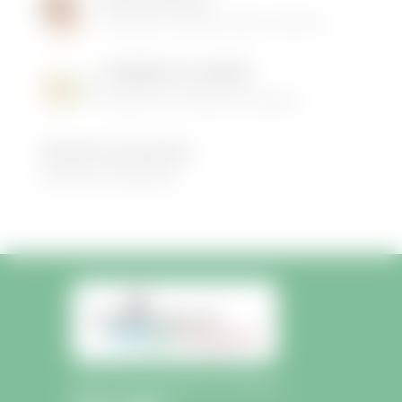
Menhir à
16/05/2026
|
Animations dans la commune
l’entrée
du
LES MENUS DE LA CANTINE
Bourg.
06/05/2026
|
Informations municipales
Demandez le programme !
30/08/2022
|
Médiathèque
Mairie de Saint-Sulpice-de-Faleyrens