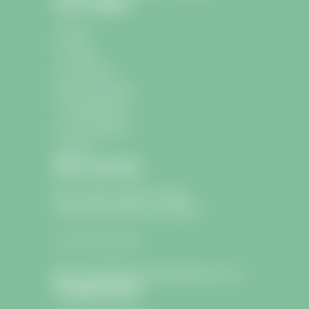
Liens rapides
Accueil
La mairie
La commune
École et Jeunesse
La médiathèque
Les associations
Contact
Nous contacter
9 avenue Charle de Gaulle
33330 Saint-Sulpice-de-Faleyrens
05 57 24 75 26
lamairie@saintsulpicedefaleyrens.com
Confidentialité