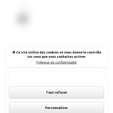
Ce site utilise des cookies et vous donne le contrôle
Samedi
sur ceux que vous souhaitez activer
17 Juin
Politique de confidentialité
2017 à
21h00,
venez
Tout accepter
assiste
Panneau de gestion des cookies
r au
Tout refuser
R
écital
de
Rechercher sur le site
chanso
Personnaliser
ns