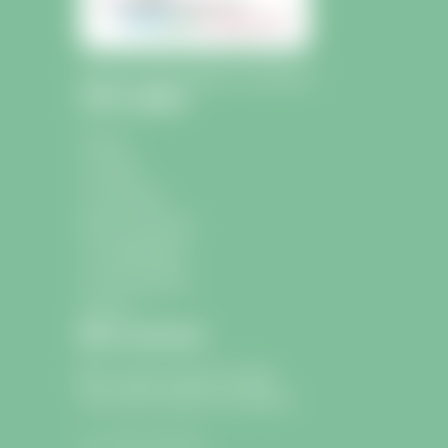
Mairie de Saint-Sulpice-de-Faleyrens
Liens rapides
Accueil
La mairie
La commune
École et Jeunesse
La médiathèque
Les associations
Contact
Nous contacter
9 avenue Charle de Gaulle
33330 Saint-Sulpice-de-Faleyrens
05 57 24 75 26