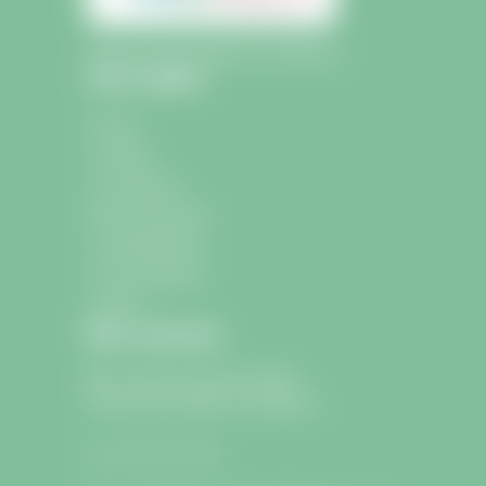
Mairie de Saint-Sulpice-de-Faleyrens
Liens rapides
Accueil
La mairie
La commune
École et Jeunesse
La médiathèque
Les associations
Contact
Nous contacter
9 avenue Charle de Gaulle
33330 Saint-Sulpice-de-Faleyrens
05 57 24 75 26