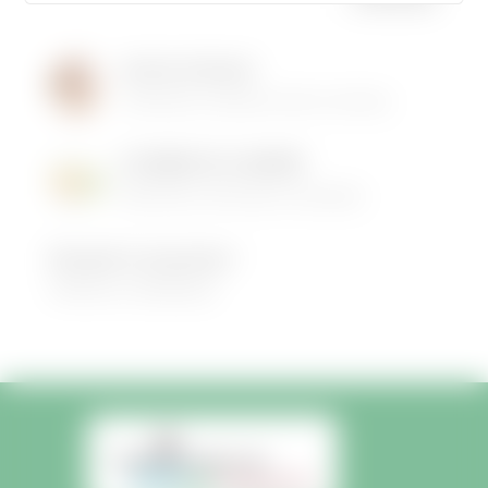
linge,
c’est
l’occasio
Institut de Beauté
n !
16/05/2026
|
Animations dans la commune
LES MENUS DE LA CANTINE
06/05/2026
|
Informations municipales
Demandez le programme !
30/08/2022
|
Médiathèque