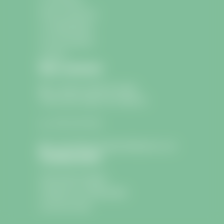
École et Jeunesse
La médiathèque
Les associations
Contact
Nous contacter
9 avenue Charle de Gaulle
33330 Saint-Sulpice-de-Faleyrens
05 57 24 75 26
lamairie@saintsulpicedefaleyrens.com
Confidentialité
Informations légales
Politique de confidentialité
Icons by Icons8