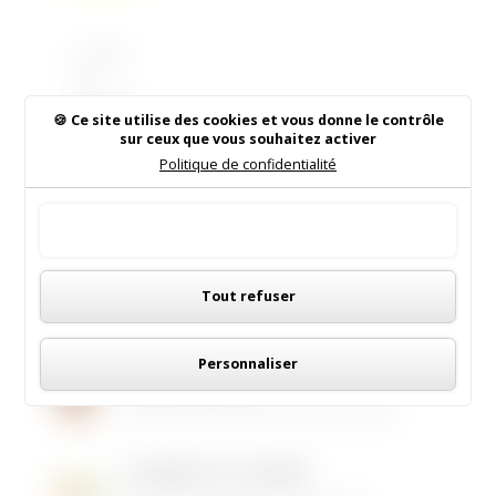
Le Club
de
Football
Ce site utilise des cookies et vous donne le contrôle
de Saint
sur ceux que vous souhaitez activer
Sulpice
Politique de confidentialité
de
Faleyren
Rechercher sur le site
Tout accepter
s
organise
Panneau de gestion des cookies
un
Tout refuser
tournoi
de
Poker
Personnaliser
Institut de Beauté
(15 €
par
16/05/2026
|
Animations dans la commune
personn
e) et un
LES MENUS DE LA CANTINE
concour