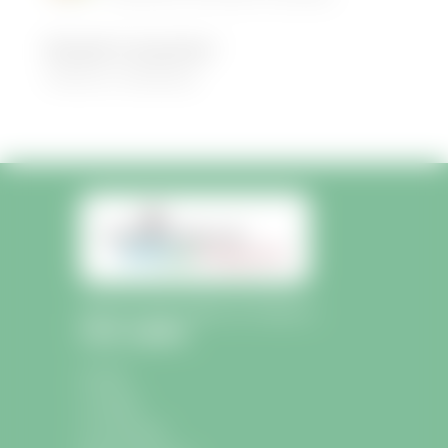
Demandez le programme !
30/08/2022
|
Médiathèque
Mairie de Saint-Sulpice-de-Faleyrens
Liens rapides
Accueil
La mairie
La commune