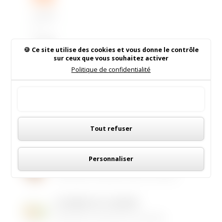
Vigilanc
e
orange
pour les
Ce site utilise des cookies et vous donne le contrôle
sur ceux que vous souhaitez activer
feux de
Politique de confidentialité
forêt
:
Vigilanc
Rechercher sur le site
e
Tout accepter
Orange
Panneau de gestion des cookies
Feux de
Tout refuser
Forêt 12
août
2016
Institut de Beauté
Personnaliser
16/05/2026
|
Animations dans la commune
LES MENUS DE LA CANTINE
06/05/2026
|
Informations municipales