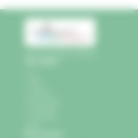
Mairie de Saint-Sulpice-de-Faleyrens
Liens rapides
Accueil
La mairie
La commune
École et Jeunesse
La médiathèque
Les associations
Contact
Nous contacter