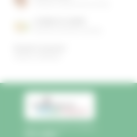
compter
16/05/2026
|
Animations dans la commune
du 1er
mars
LES MENUS DE LA CANTINE
2016.
06/05/2026
|
Informations municipales
Demandez le programme !
30/08/2022
|
Médiathèque
Mairie de Saint-Sulpice-de-Faleyrens
Liens rapides