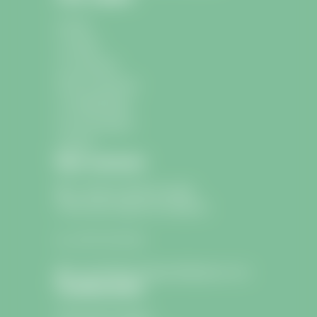
Accueil
La mairie
La commune
École et Jeunesse
La médiathèque
Les associations
Contact
Nous contacter
9 avenue Charle de Gaulle
33330 Saint-Sulpice-de-Faleyrens
05 57 24 75 26
lamairie@saintsulpicedefaleyrens.com
Confidentialité