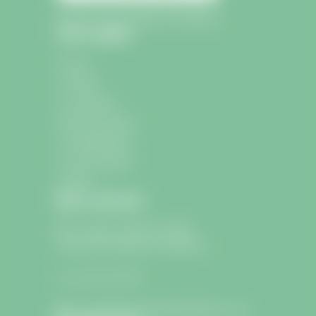
Mairie de Saint-Sulpice-de-Faleyrens
Liens rapides
Accueil
La mairie
La commune
École et Jeunesse
La médiathèque
Les associations
Contact
Nous contacter
9 avenue Charle de Gaulle
33330 Saint-Sulpice-de-Faleyrens
05 57 24 75 26
lamairie@saintsulpicedefaleyrens.com