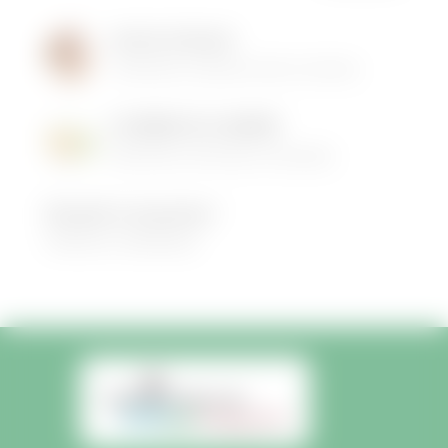
Institut de Beauté
16/05/2026
|
Animations dans la commune
LES MENUS DE LA CANTINE
06/05/2026
|
Informations municipales
Demandez le programme !
30/08/2022
|
Médiathèque