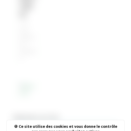
riqu
es
1 Oct
2015
|
Informati
ons
municipal
es
Rechercher sur le site
Ce site utilise des cookies et vous donne le contrôle