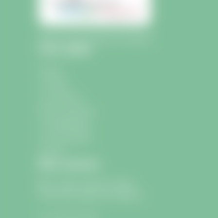
Mairie de Saint-Sulpice-de-Faleyrens
Liens rapides
Accueil
La mairie
La commune
École et Jeunesse
La médiathèque
Les associations
Contact
Nous contacter
9 avenue Charle de Gaulle
33330 Saint-Sulpice-de-Faleyrens
05 57 24 75 26