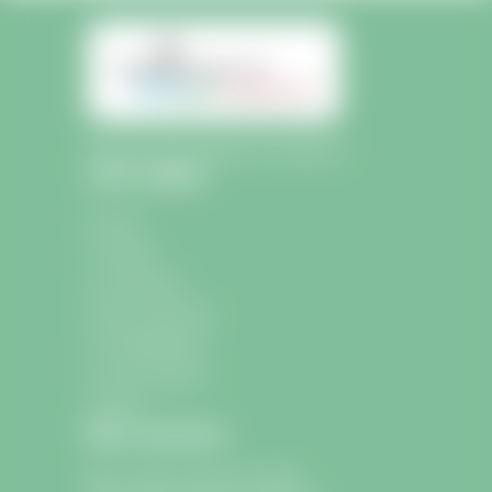
Mairie de Saint-Sulpice-de-Faleyrens
Liens rapides
Accueil
La mairie
La commune
École et Jeunesse
La médiathèque
Les associations
Contact
Nous contacter
9 avenue Charle de Gaulle