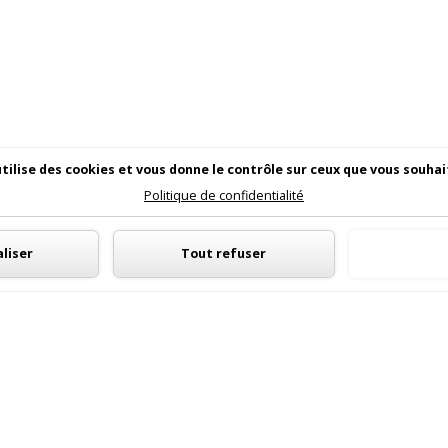
utilise des cookies et vous donne le contrôle sur ceux que vous souhai
Politique de confidentialité
Panneau de gestion des cookies
liser
Tout refuser
Tout